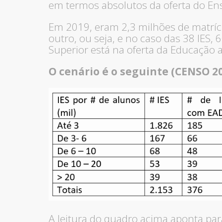
em termos absolutos da oferta do Ens
Em 2019, eram 2,3 milhões de matrí
outro, ou seja, e no caso das 38 IES,
Superior está na oferta da Educação a
O cenário é o seguinte (CENSO 20
A leitura do quadro acima aponta par