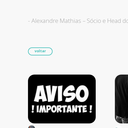
- Alexandre Mathias – Sócio e Head 
voltar