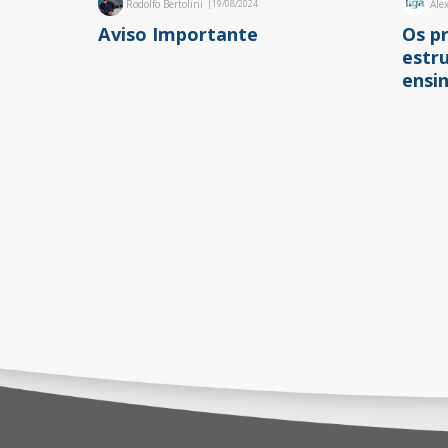
Rodolfo Bertolini
|
19/08/2024
Ale
Aviso Importante
Os pr
estr
ensi