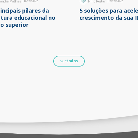
xandre Mathias
|
16/09/2022
Fillip Restier
|
09/09/2022
incipais pilares da
5 soluções para acele
utura educacional no
crescimento da sua I
no superior
ver
todos