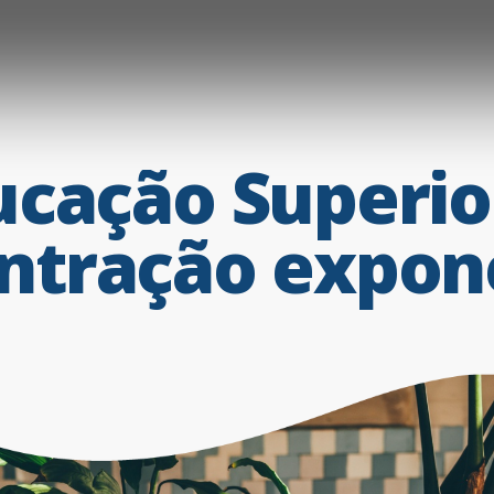
ucação
Superio
ntração
expon