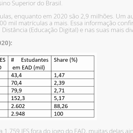
ino Superior do Brasil.
culas, enquanto em 2020 são 2,9 milhões. Um 
 600 mil matrículas a mais. Essa informação con
 Distância (Educação Digital) e nas suas mais di
20):
a 1.759 IES fora do jogo do EAD, muitas delas 