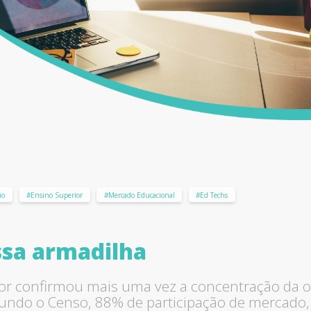
ão
#Ensino Superior
#Mercado Educacional
#Ed Techs
ssa armadilha
r confirmou mais uma vez a concentração da ofe
egundo o Censo, 88% de participação de mercado