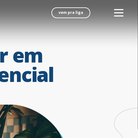
vem pra liga
r
em
encial