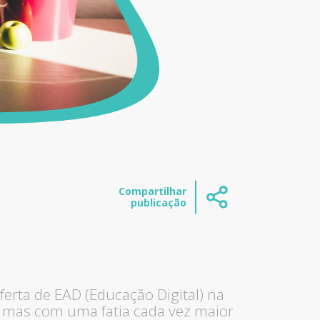
Compartilhar
publicação
rta de EAD (Educação Digital) na
, mas com uma fatia cada vez maior