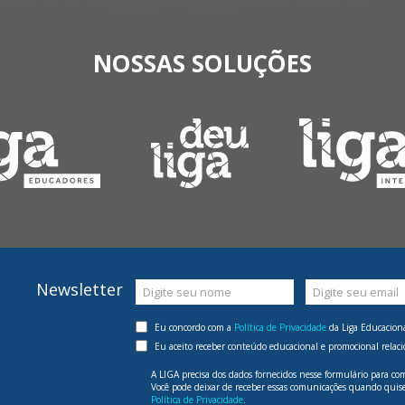
NOSSAS SOLUÇÕES
Newsletter
Digite seu nome
Digite seu email
Eu concordo com a
Política de Privacidade
da Liga Educaciona
Eu aceito receber conteúdo educacional e promocional relaci
A LIGA precisa dos dados fornecidos nesse formulário para co
Você pode deixar de receber essas comunicações quando quiser
Política de Privacidade
.