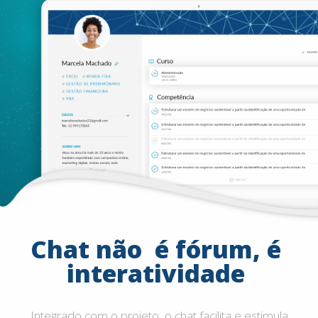
Chat
não
é
fórum,
é
interatividade
Integrado com o projeto, o chat facilita e estimula