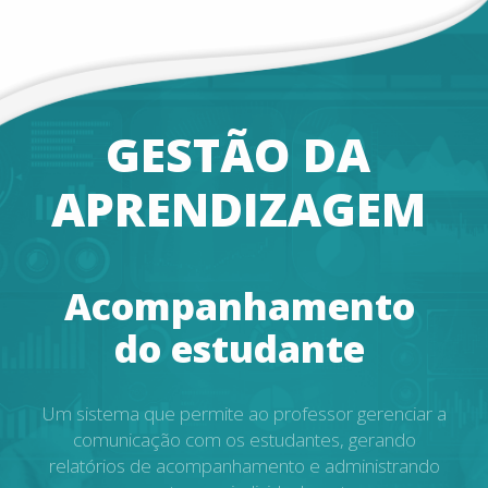
GESTÃO
DA
APRENDIZAGEM
Acompanhamento
do
estudante
Um sistema que permite ao professor gerenciar a
comunicação com os estudantes, gerando
relatórios de acompanhamento e administrando