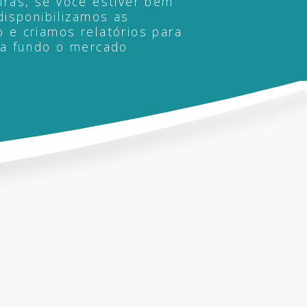
iras, se você estiver bem
disponibilizamos as
 e criamos relatórios para
 a fundo o mercado