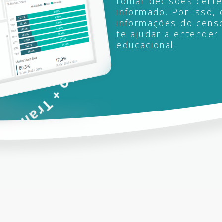
tomar decisões certe
informado. Por isso, 
informações do censo
te ajudar a entender
educacional.