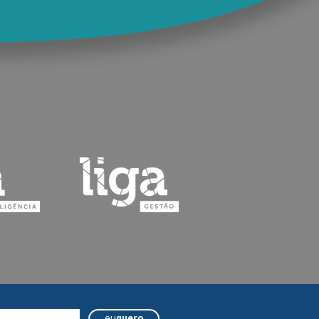
eu
quero