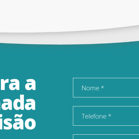
ra
a
Nome *
ada
isão
Telefone *