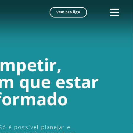
vem pra liga
mpetir,
em
que
estar
formado
Só é possível planejar e