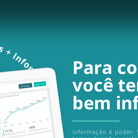
Para
co
você
t
bem
in
Informação é poder. 