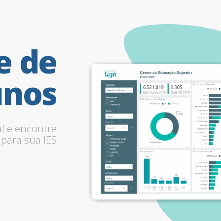
e
de
unos
al e encontre
para sua IES