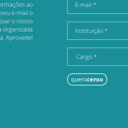
formações ao
E-mail *
 seu e-mail o
essar o nosso
a organizada
Instituição *
va. Aproveite!
quero
censo