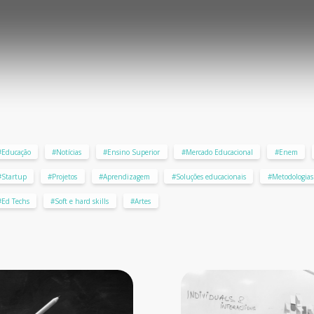
#Educação
#Notícias
#Ensino Superior
#Mercado Educacional
#Enem
#Startup
#Projetos
#Aprendizagem
#Soluções educacionais
#Metodologias 
#Ed Techs
#Soft e hard skills
#Artes