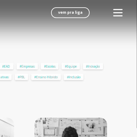
vem pra liga
#EAD
#Empresas
#Escolas
#Equipe
#Inovação
ativas
#PBL
#Ensino Híbrido
#Inclusão