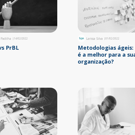
a Padilha
|
14/02/2022
Larissa Silva
|
01/02/2022
vs PrBL
Metodologias ágeis: 
é a melhor para a su
organização?