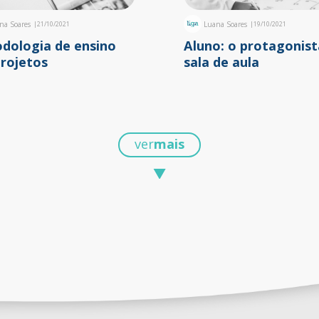
na Soares
|
21/10/2021
Luana Soares
|
19/10/2021
dologia de ensino
Aluno: o protagonist
projetos
sala de aula
ver
mais