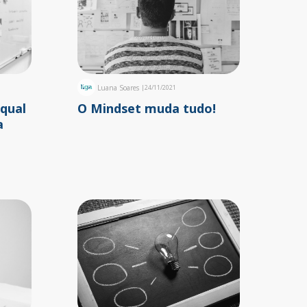
Luana Soares
|
24/11/2021
qual
O Mindset muda tudo!
a