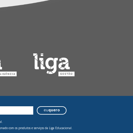
eu
quero
l.
onado com os produtos e serviços da Liga Educacional.