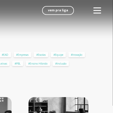
vem pra liga
#EAD
#Empresas
#Escolas
#Equipe
#Inovação
ativas
#PBL
#Ensino Híbrido
#Inclusão