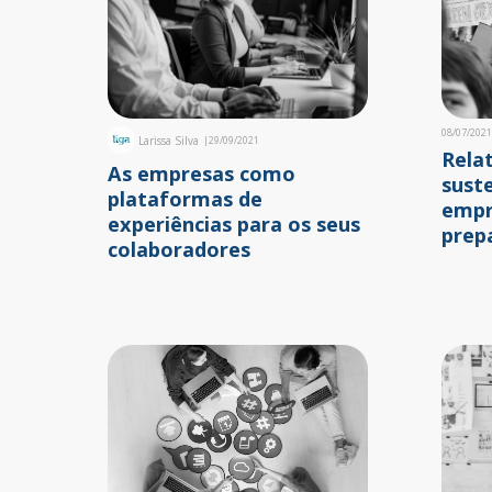
08/07/2021
Larissa Silva
|
29/09/2021
Rela
As empresas como
sust
plataformas de
empr
experiências para os seus
prep
colaboradores