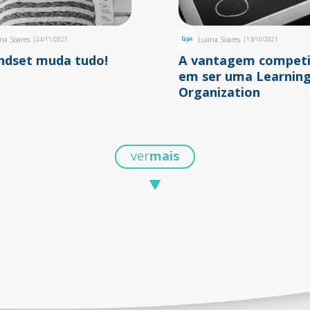
na Soares
|
24/11/2021
Luana Soares
|
13/10/2021
ndset muda tudo!
A vantagem competi
em ser uma Learnin
Organization
ver
mais