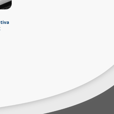
tiva
g