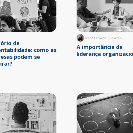
Diana Carvalho
|
05/04/2022
tório de
A importância da
entabilidade: como as
liderança organizaci
esas podem se
arar?