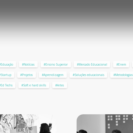
#Educação
#Notícias
#Ensino Superior
#Mercado Educacional
#Enem
#Startup
#Projetos
#Aprendizagem
#Soluções educacionais
#Metodologias 
#Ed Techs
#Soft e hard skills
#Artes