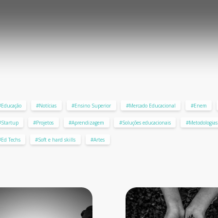
#Educação
#Notícias
#Ensino Superior
#Mercado Educacional
#Enem
#Startup
#Projetos
#Aprendizagem
#Soluções educacionais
#Metodologias 
#Ed Techs
#Soft e hard skills
#Artes