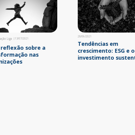
28/06/2021
ação Liga
|
13/07/2021
Tendências em
reflexão sobre a
crescimento: ESG e o
sformação nas
investimento susten
nizações