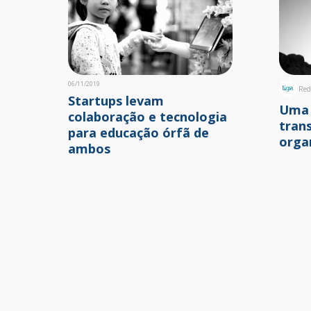
06/11/2019
Red
Startups levam
Uma 
colaboração e tecnologia
tran
para educação órfã de
orga
ambos