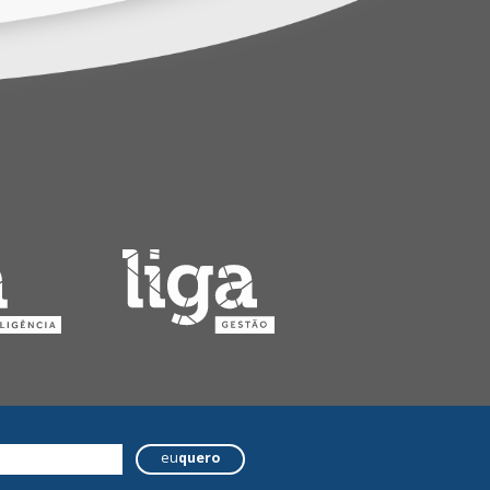
eu
quero