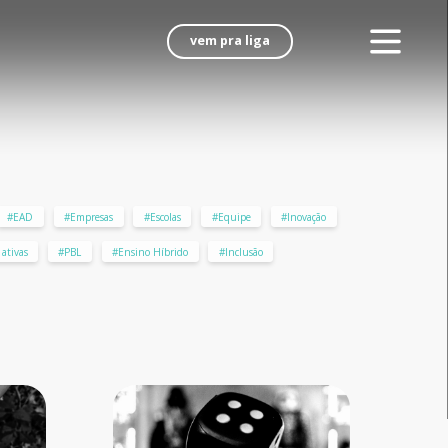
vem pra liga
#EAD
#Empresas
#Escolas
#Equipe
#Inovação
ativas
#PBL
#Ensino Híbrido
#Inclusão