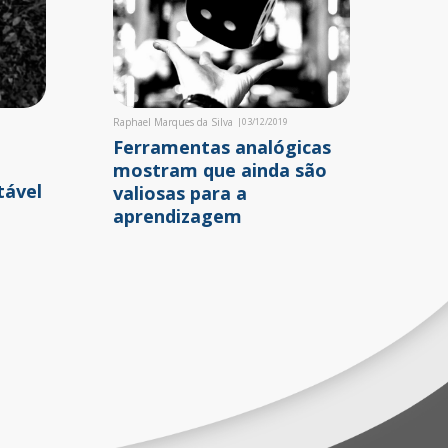
Raphael Marques da Silva
|
03/12/2019
Ferramentas analógicas
mostram que ainda são
tável
valiosas para a
aprendizagem